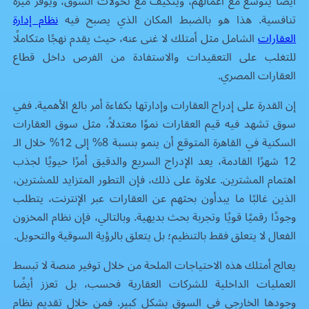
أيضًا يتوسع مع أعمالهم، ويتكيف مع تحولات السوق، ويوفر ميزة
تنافسية. هذا هو بالضبط المكان الذي يصبح فيه
نظام إدارة
العقارات
الشامل مثل أمتلك لا غنى عنه، حيث يقدم نهجًا متكاملًا
للتغلب على التعقيدات والاستفادة من الفرص داخل قطاع
العقارات المصري.
إن القدرة على إدراج العقارات وإدارتها بكفاءة أمر بالغ الأهمية. ففي
سوق تشهد فيه قيم العقارات نموًا معتدلاً، مثل سوق العقارات
السكنية في القاهرة المتوقع أن ينمو بنسبة 8% إلى 12% خلال الـ
12 شهرًا القادمة، يعد الإدراج السريع والدقيق أمرًا حيويًا لجذب
اهتمام المشترين. علاوة على ذلك، فإن التطور المتزايد للمشترين،
الذين غالبًا ما يبدأون بحثهم عن العقارات عبر الإنترنت، يتطلب
وجودًا رقميًا قويًا وتجربة بحث بديهية. وبالتالي، فإن نظام المخزون
الفعال لا يتعلق فقط بالتنظيم؛ بل يتعلق بالرؤية السوقية والتحويل.
يعالج أمتلك هذه الاحتياجات الملحة من خلال توفير منصة لا تبسط
العمليات الداخلية للشركات العقارية فحسب، بل تعزز أيضًا
وجودها الخارجي في السوق بشكل كبير. فمن خلال تقديم نظام