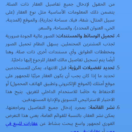
من الحقول لإدخال جميع تفاصيل العقار ذات الصلة.
يتضمن ذلك المعلومات الأساسية مثل نوع العقار (على
سبيل المثال، شقة، فيلا، مساحة تجارية)، والموقع (المدينة،
الحي، العنوان المحدد)، والمساحة، والسعر.
تحميل الوسائط والمستندات:
الصور عالية الجودة ضرورية
لجذب المشترين المحتملين. يسهل النظام تحميل الصور
ومخططات الطوابق وأي مستندات أخرى ذات صلة. وهنا
أيضًا يتم تسجيل تفاصيل مالك العقار للرجوع إليها داخليًا.
تحديد تفضيلات الرؤية:
قبل الانتهاء، يمكن للمستخدمين
تحديد ما إذا كان يجب أن يكون العقار مرئيًا للجمهور على
موقع أمتلك (الموقع الإلكتروني وتطبيق الهاتف المحمول) أو
الاحتفاظ به خاصًا للاستخدام الداخلي للفريق. يتيح هذا
الاختيار الاستراتيجي التسويق والإدارة المستهدفين.
نشر القائمة:
بمجرد إدخال جميع التفاصيل ومراجعتها،
يمكن نشر العقار. بالنسبة للقوائم العامة، يعني هذا التعرض
الفوري لجمهور واسع يبحث بنشاط عن
عقارات للبيع في
مصر
أو
عقارات في مصر
.