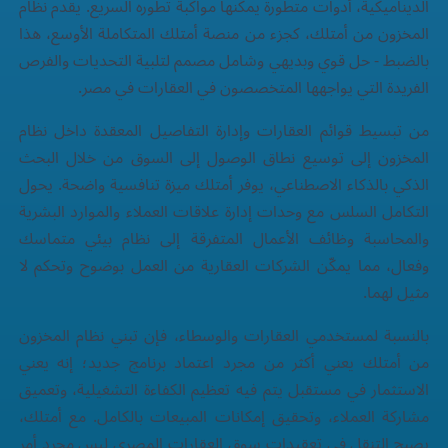
الديناميكية، أدوات متطورة يمكنها مواكبة تطوره السريع. يقدم نظام
المخزون من أمتلك، كجزء من منصة أمتلك المتكاملة الأوسع، هذا
بالضبط - حل قوي وبديهي وشامل مصمم لتلبية التحديات والفرص
الفريدة التي يواجهها المتخصصون في العقارات في مصر.
من تبسيط قوائم العقارات وإدارة التفاصيل المعقدة داخل نظام
المخزون إلى توسيع نطاق الوصول إلى السوق من خلال البحث
الذكي بالذكاء الاصطناعي، يوفر أمتلك ميزة تنافسية واضحة. يحول
التكامل السلس مع وحدات إدارة علاقات العملاء والموارد البشرية
والمحاسبة وظائف الأعمال المتفرقة إلى نظام بيئي متماسك
وفعال، مما يمكّن الشركات العقارية من العمل بوضوح وتحكم لا
مثيل لهما.
بالنسبة لمستخدمي العقارات والوسطاء، فإن تبني نظام المخزون
من أمتلك يعني أكثر من مجرد اعتماد برنامج جديد؛ إنه يعني
الاستثمار في مستقبل يتم فيه تعظيم الكفاءة التشغيلية، وتعميق
مشاركة العملاء، وتحقيق إمكانات المبيعات بالكامل. مع أمتلك،
يصبح التنقل في تعقيدات سوق العقارات المصري ليس مجرد أمر