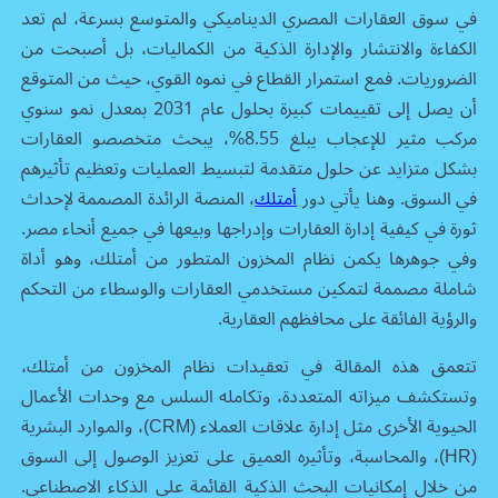
في سوق العقارات المصري الديناميكي والمتوسع بسرعة، لم تعد
الكفاءة والانتشار والإدارة الذكية من الكماليات، بل أصبحت من
الضروريات. فمع استمرار القطاع في نموه القوي، حيث من المتوقع
أن يصل إلى تقييمات كبيرة بحلول عام 2031 بمعدل نمو سنوي
مركب مثير للإعجاب يبلغ 8.55%، يبحث متخصصو العقارات
بشكل متزايد عن حلول متقدمة لتبسيط العمليات وتعظيم تأثيرهم
في السوق. وهنا يأتي دور
أمتلك
، المنصة الرائدة المصممة لإحداث
ثورة في كيفية إدارة العقارات وإدراجها وبيعها في جميع أنحاء مصر.
وفي جوهرها يكمن نظام المخزون المتطور من أمتلك، وهو أداة
شاملة مصممة لتمكين مستخدمي العقارات والوسطاء من التحكم
والرؤية الفائقة على محافظهم العقارية.
تتعمق هذه المقالة في تعقيدات نظام المخزون من أمتلك،
وتستكشف ميزاته المتعددة، وتكامله السلس مع وحدات الأعمال
الحيوية الأخرى مثل إدارة علاقات العملاء (CRM)، والموارد البشرية
(HR)، والمحاسبة، وتأثيره العميق على تعزيز الوصول إلى السوق
من خلال إمكانيات البحث الذكية القائمة على الذكاء الاصطناعي.