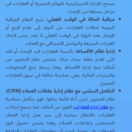
يسمح بالإدارة الاستراتيجية للقوائم الحصرية أو العقارات في
مراحل مختلفة من الإعداد.
مراقبة الحالة في الوقت الفعلي:
يتيح النظام المراقبة
اليومية لحالات العقارات، من التوفر إلى تقدم البيع أو
الإيجار. هذه الرؤية في الوقت الفعلي لا تقدر بثمن لاتخاذ
القرارات السريعة والتواصل الاستباقي مع العملاء.
إدارة نظام الأقساط:
بالنسبة للعقارات قيد الإنشاء أو تلك
التي تقدم خطط سداد مرنة، يتضمن نظام المخزون من
أمتلك ميزة إدارة الأقساط. وهذا يبسط تتبع المدفوعات
والترتيبات المالية، وهي ممارسة شائعة في سوق العقارات
المصري.
التكامل السلس مع نظام إدارة علاقات العملاء (CRM):
نظام المخزون ليس أداة قائمة بذاتها. فهو يتكامل بسلاسة
مع
نظام إدارة العقارات
القوي من أمتلك، مما يسمح لبيانات
العقارات بالانتقال مباشرة إلى سير عمل إدارة العملاء
المحتملين وتفاعلات العملاء. وهذا يضمن حصول فرق
المبيعات على وصول فوري إلى معلومات العقارات الدقيقة