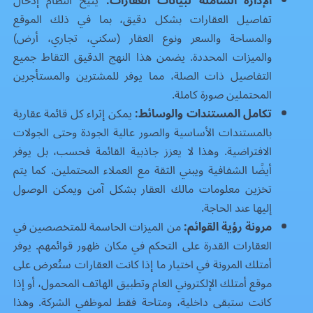
الإدارة الشاملة لبيانات العقارات:
يتيح النظام إدخال
تفاصيل العقارات بشكل دقيق، بما في ذلك الموقع
والمساحة والسعر ونوع العقار (سكني، تجاري، أرض)
والميزات المحددة. يضمن هذا النهج الدقيق التقاط جميع
التفاصيل ذات الصلة، مما يوفر للمشترين والمستأجرين
المحتملين صورة كاملة.
تكامل المستندات والوسائط:
يمكن إثراء كل قائمة عقارية
بالمستندات الأساسية والصور عالية الجودة وحتى الجولات
الافتراضية. وهذا لا يعزز جاذبية القائمة فحسب، بل يوفر
أيضًا الشفافية ويبني الثقة مع العملاء المحتملين. كما يتم
تخزين معلومات مالك العقار بشكل آمن ويمكن الوصول
إليها عند الحاجة.
مرونة رؤية القوائم:
من الميزات الحاسمة للمتخصصين في
العقارات القدرة على التحكم في مكان ظهور قوائمهم. يوفر
أمتلك المرونة في اختيار ما إذا كانت العقارات ستُعرض على
موقع أمتلك الإلكتروني العام وتطبيق الهاتف المحمول، أو إذا
كانت ستبقى داخلية، ومتاحة فقط لموظفي الشركة. وهذا