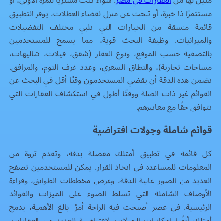
مثيل لها من
العقارات في مصر
. سواء كنت مشتريًا للمرة الأولى، أو
مستثمرًا ذا خبرة، أو تبحث عن منزل لقضاء العطلات، يوفر التطبيق
قائمة منسقة من الخيارات التي تلبي مختلف التفضيلات
والميزانيات. وظيفة البحث قوية، مما يسمح للمستخدمين
بالتصفية حسب الموقع، ونوع العقار (شقق، فيلات، شاليهات،
مساحات تجارية)، والنطاق السعري، وعدد غرف النوم، والمرافق.
تضمن هذه الدقة أن يقضي المستخدمون وقتًا أقل في البحث عن
القوائم غير ذات الصلة ووقتًا أطول في استكشاف العقارات التي
تتوافق حقًا مع معاييرهم.
قوائم شاملة وجولات افتراضية
كل قائمة في تطبيق أمتلك مفصلة بدقة، وتقدم ثروة من
المعلومات للمساعدة في اتخاذ القرار. يمكن للمستخدمين تصفح
العديد من الصور عالية الدقة، وعرض مخططات الطوابق، وقراءة
الأوصاف الشاملة التي تسلط الضوء على الميزات والفوائد
الرئيسية. في عصر أصبحت فيه الراحة أمرًا بالغ الأهمية، يدمج
أمتلك أيضًا إمكانيات الجولات الافتراضية للعديد من العقارات،