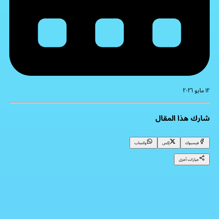
١٢ مايو ٢٠٢٦
شارك هذا المقال
فيسبوك
إكس
واتساب
خيارات أخرى