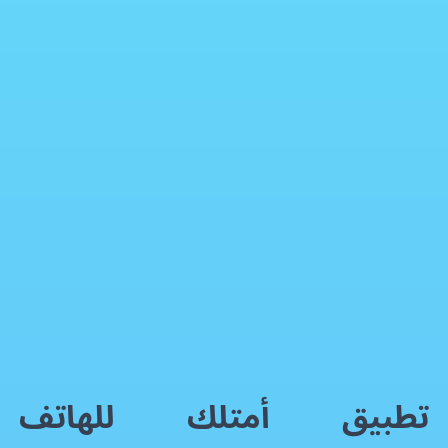
تطبيق أمتلك للهاتف المحمول: ثورة في البحث عن العقارات للبيع والإيجار في مصر
برنامج إدارة علاقات العملاء
فيسبوك
إكس
واتساب
رمز QR
بطاقة المقال
تطبيق أمتلك للهاتف