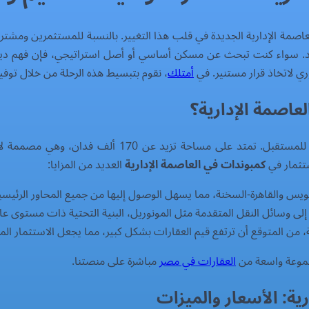
عاصمة الإدارية الجديدة في قلب هذا التغيير. بالنسبة للمستثمرين ومشت
ائد. سواء كنت تبحث عن مسكن أساسي أو أصل استراتيجي، فإن فهم دينا
ري لاتخاذ قرار مستنير. في
أمتلك
، نقوم بتبسيط هذه الرحلة من خلال توف
عاصمة الإدارية؟
العاصمة الإدارية الجديدة ليست مجرد مدينة؛ إنها رؤية ل
ستثمار في
كمبوندات في العاصمة الإدارية
العديد من المزايا:
ويس والقاهرة-السخنة، مما يسهل الوصول إليها من جميع المحاور الرئيسي
لى وسائل النقل المتقدمة مثل المونوريل، البنية التحتية ذات مستوى عا
 من المتوقع أن ترتفع قيم العقارات بشكل كبير، مما يجعل الاستثمار المبكر
موعة واسعة من
العقارات في مصر
مباشرة على منصتنا.
ة: الأسعار والميزات