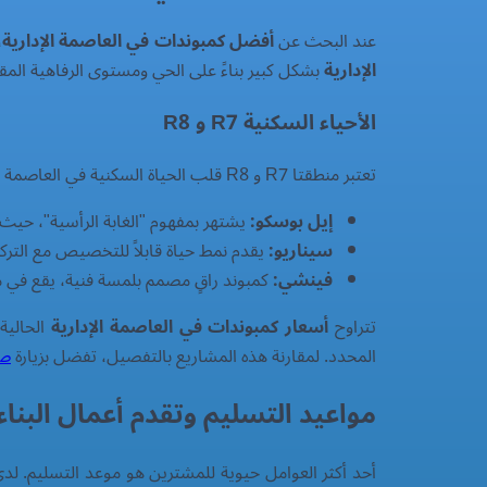
عند البحث عن
أفضل كمبوندات في العاصمة الإدارية
،
الإدارية
بشكل كبير بناءً على الحي ومستوى الرفاهية المق
الأحياء السكنية R7 و R8
تعتبر منطقتا R7 و R8 قلب الحياة السكنية في العاصمة الجديدة، وتضمان بعضاً من أكثر المشاريع طلباً:
إيل بوسكو:
يشتهر بمفهوم "الغابة الرأسية"، حيث ي
سيناريو:
يقدم نمط حياة قابلاً للتخصيص مع التركي
فينشي:
كمبوند راقٍ مصمم بلمسة فنية، يقع في منطقة R7 ال
تتراوح
أسعار كمبوندات في العاصمة الإدارية
المحدد. لمقارنة هذه المشاريع بالتفصيل، تفضل بزيارة
صف
مواعيد التسليم وتقدم أعمال البناء
أحد أكثر العوامل حيوية للمشترين هو موعد التسليم. لد