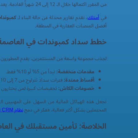
من المقرر اكتمالها خلال الـ 12 إلى 24 شهراً القادمة. يعد التحقق من سجل المطور أمراً حيوياً لضمان الالتزام بمواعيد التسليم دون المساومة على الجودة.
في
أمتلك
، نقدم تقارير محدثة عن حالة البناء لـ
كمبوندات
أفضل المنصات العقارية في المنطقة.
خطط سداد كمبوندات في العاصمة ال
لجذب مجموعة واسعة من المستثمرين، يقدم المطورون
مقدمات منخفضة:
تبدأ من 5% أو 10% فقط.
أقساط ممتدة:
فترات سداد تتراوح من 7 إلى 10 سنوات.
خصومات الكاش:
تخفيضات كبيرة لمن يختارون دفع
تجعل هذه الهياكل المالية من السهل على المهنيين ا
المحتملين بشكل أكثر فعالية، ففكر في دمج
نظام CRM العقاري في مصر
الخلاصة: تأمين مستقبلك في العاص