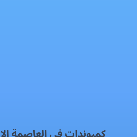
كمبوندات في العاصمة الإدارية: الأسعار، مواعيد التسليم وخطط السداد
برنامج إدارة علاقات العملاء
فيسبوك
إكس
واتساب
رمز QR
بطاقة المقال
كمبوندات في العاصمة الإد