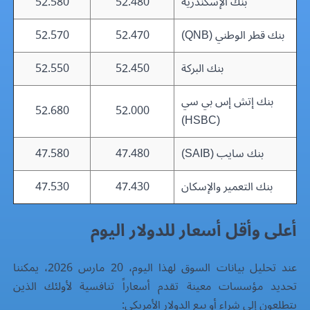
بنك الإسكندرية
52.480
52.580
بنك قطر الوطني (QNB)
52.470
52.570
بنك البركة
52.450
52.550
بنك إتش إس بي سي
52.680
52.000
(HSBC)
بنك سايب (SAIB)
47.480
47.580
بنك التعمير والإسكان
47.430
47.530
أعلى وأقل أسعار للدولار اليوم
عند تحليل بيانات السوق لهذا اليوم، 20 مارس 2026، يمكننا
تحديد مؤسسات معينة تقدم أسعاراً تنافسية لأولئك الذين
يتطلعون إلى شراء أو بيع الدولار الأمريكي: