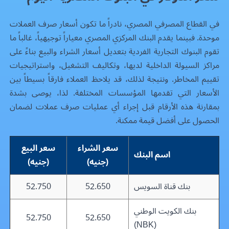
في القطاع المصرفي المصري، نادراً ما تكون أسعار صرف العملات
موحدة. فبينما يقدم البنك المركزي المصري معياراً توجيهياً، غالباً ما
تقوم البنوك التجارية الفردية بتعديل أسعار الشراء والبيع بناءً على
مراكز السيولة الداخلية لديها، وتكاليف التشغيل، واستراتيجيات
تقييم المخاطر. ونتيجة لذلك، قد يلاحظ العملاء فارقاً بسيطاً بين
الأسعار التي تقدمها المؤسسات المختلفة. لذا، يوصى بشدة
بمقارنة هذه الأرقام قبل إجراء أي عمليات صرف عملات لضمان
الحصول على أفضل قيمة ممكنة.
سعر الشراء
سعر البيع
اسم البنك
(جنيه)
(جنيه)
بنك قناة السويس
52.650
52.750
بنك الكويت الوطني
52.750
52.650
(NBK)