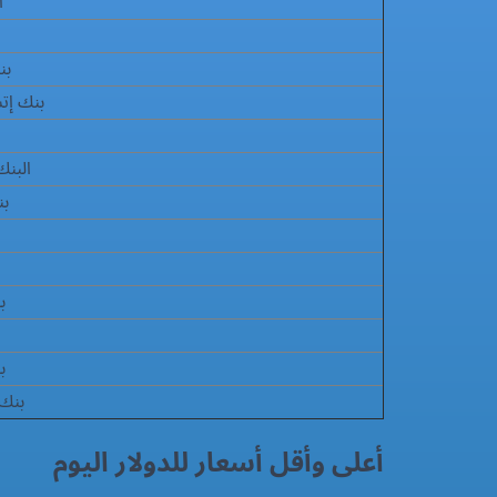
ا
بن
بنك إتش
البنك 
بن
ب
ب
بنك 
أعلى وأقل أسعار للدولار اليوم