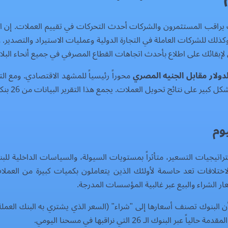
راقب المستثمرون والشركات أحدث التحركات في تقييم العملات. إن الب
كذلك للشركات العاملة في التجارة الدولية وعمليات الاستيراد والتصدير. 
 لإبقائك على اطلاع بأحدث اتجاهات القطاع المصرفي في جميع أنحاء البلاد
ولار مقابل الجنيه المصري
محوراً رئيسياً للمشهد الاقتصادي. ومع ا
فهم أين يم
وم
يجيات التسعير، متأثراً بمستويات السيولة، والسياسات الداخلية للبن
الاختلافات تعد حاسمة لأولئك الذين يتعاملون بكميات كبيرة من العم
ار الشراء والبيع عبر غالبية المؤسسات المدرجة.
 البنوك تصنف أسعارها إلى "شراء" (السعر الذي يشتري به البنك العملة ا
ك الـ 26 التي نراقبها في مسحنا اليومي.