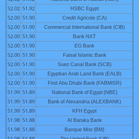
52.02
51.92
HSBC Egypt
52.00
51.90
Credit Agricole (CA)
52.00
51.90
Commercial International Bank (CIB)
52.00
51.90
Bank NXT
52.00
51.90
EG Bank
52.00
51.90
Faisal Islamic Bank
52.00
51.90
Suez Canal Bank (SCB)
52.00
51.90
Egyptian Arab Land Bank (EALB)
52.00
51.90
First Abu Dhabi Bank (FABMISR)
51.99
51.89
National Bank of Egypt (NBE)
51.99
51.89
Bank of Alexandria (ALEXBANK)
51.99
51.89
KFH Egypt
51.98
51.88
Al Baraka Bank
51.98
51.88
Banque Misr (BM)
51.98
51.88
The United Bank (UB)