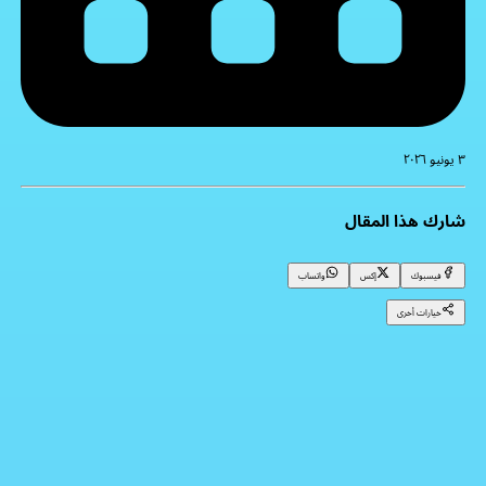
٣ يونيو ٢٠٢٦
شارك هذا المقال
فيسبوك
إكس
واتساب
خيارات أخرى