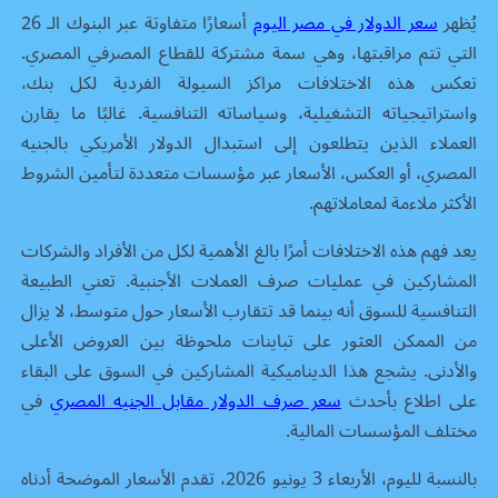
يُظهر
سعر الدولار في مصر اليوم
أسعارًا متفاوتة عبر البنوك الـ 26
التي تتم مراقبتها، وهي سمة مشتركة للقطاع المصرفي المصري.
تعكس هذه الاختلافات مراكز السيولة الفردية لكل بنك،
واستراتيجياته التشغيلية، وسياساته التنافسية. غالبًا ما يقارن
العملاء الذين يتطلعون إلى استبدال الدولار الأمريكي بالجنيه
المصري، أو العكس، الأسعار عبر مؤسسات متعددة لتأمين الشروط
الأكثر ملاءمة لمعاملاتهم.
يعد فهم هذه الاختلافات أمرًا بالغ الأهمية لكل من الأفراد والشركات
المشاركين في عمليات صرف العملات الأجنبية. تعني الطبيعة
التنافسية للسوق أنه بينما قد تتقارب الأسعار حول متوسط، لا يزال
من الممكن العثور على تباينات ملحوظة بين العروض الأعلى
والأدنى. يشجع هذا الديناميكية المشاركين في السوق على البقاء
على اطلاع بأحدث
سعر صرف الدولار مقابل الجنيه المصري
في
مختلف المؤسسات المالية.
بالنسبة لليوم، الأربعاء 3 يونيو 2026، تقدم الأسعار الموضحة أدناه