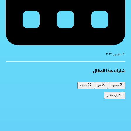
٣٠ مارس ٢٠٢٦
شارك هذا المقال
فيسبوك
إكس
واتساب
خيارات أخرى