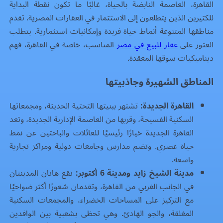
القاهرة، العاصمة النابضة بالحياة، غالبًا ما تكون نقطة البداية
للكثيرين الذين يتطلعون إلى الاستثمار في العقارات المصرية. تقدم
مناطقها المتنوعة أنماط حياة فريدة وإمكانيات استثمارية. يتطلب
العثور على
عقار للبيع في مصر
المناسب، خاصة في القاهرة، فهم
ديناميكيات سوقها المعقدة.
المناطق الشهيرة وجاذبيتها
القاهرة الجديدة:
تشتهر ببنيتها التحتية الحديثة، ومجمعاتها
السكنية الفسيحة، وقربها من العاصمة الإدارية الجديدة، وتعد
القاهرة الجديدة خيارًا رئيسيًا للعائلات والباحثين عن نمط
حياة عصري. وتضم مدارس وجامعات دولية ومراكز تجارية
واسعة.
مدينة الشيخ زايد ومدينة 6 أكتوبر:
تقع هاتان المدينتان
في الجانب الغربي من القاهرة، وتقدمان شعورًا أكثر ضواحيًا
مع التركيز على المساحات الخضراء، والمجمعات السكنية
المغلقة، والجو الهادئ. وهي تحظى بشعبية بين الوافدين