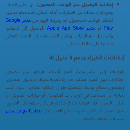
إمكانية الوصول عبر الهاتف المحمول:
ابق على اتصال
وقم بإدارة بحثك عن العقارات أثناء التنقل باستخدام تطبيق
أمتلك
للهاتف المحمول. قم بتنزيله اليوم من
متجر Google
Play
أو
متجر Apple App Store
للوصول إلى القوائم،
والتواصل مع الوكلاء، وتلقي التحديثات في الوقت الفعلي
مباشرة على هاتفك الذكي.
إرشادات الخبراء ودعم لا مثيل له
بالإضافة إلى التكنولوجيا، تفخر
أمتلك
بفريقها من محترفي
العقارات ذوي الخبرة. يمتلك خبراؤنا معرفة عميقة بالسوق المصري،
ويقدمون نصائح ودعمًا شخصيًا طوال رحلتك العقارية. سواء كنت
بحاجة إلى مساعدة في الإجراءات القانونية، أو خيارات التمويل، أو
تحليل السوق، فإن فريقنا هنا لإرشادك في كل خطوة على الطريق.
نحن نضمن أن تكون تجربتك في العثور على
عقار للبيع في مصر
سلسة وشفافة وناجحة.