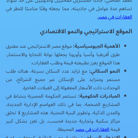
العقد الماضي، جاذبًا المشترين المحليين والدوليين على حد سواء.
تساهم عدة عوامل في جاذبيته، مما يجعله وقتًا مناسبًا للنظر في
العقارات في مصر
.
الموقع الاستراتيجي والنمو الاقتصادي
الأهمية الجيوسياسية:
موقع مصر الاستراتيجي عند مفترق
طرق أفريقيا وآسيا وأوروبا يجعلها بوابة للتجارة والاستثمار.
هذا الموقع يعزز بطبيعته قيمة وطلب العقارات.
النمو السكاني:
مع تزايد عدد السكان بسرعة، هناك طلب
مستمر ومتزايد على الإسكان عبر جميع الشرائح، من
الوحدات ذات الأسعار المعقولة إلى الفيلات الفاخرة.
المبادرات الحكومية:
تستثمر الحكومة المصرية بنشاط في
المشاريع الضخمة، بما في ذلك العواصم الإدارية الجديدة،
والمدن الذكية، وتطوير البنية التحتية. هذه المشاريع لا تخلق
مراكز سكنية وتجارية جديدة فحسب، بل تعزز بشكل كبير
قيمة
العقارات في مصر
المحيطة.
الازدهار السياحي:
جاذبية مصر الدائمة كوجهة سياحية