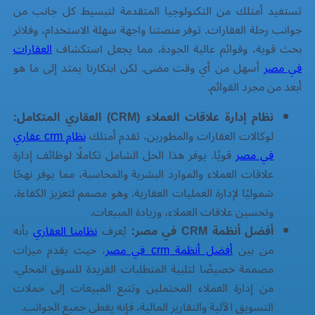
تستفيد
أمتلك
من التكنولوجيا المتقدمة لتبسيط كل جانب من
جوانب رحلة العقارات. توفر منصتنا واجهة سهلة الاستخدام، وفلاتر
بحث قوية، وقوائم عالية الجودة، مما يجعل استكشاف
العقارات
في مصر
أسهل من أي وقت مضى. لكن ابتكارنا يمتد إلى ما هو
أبعد من مجرد القوائم.
نظام إدارة علاقات العملاء (CRM) العقاري المتكامل:
لوكالات العقارات والمطورين، تقدم
أمتلك
نظام crm عقاري
في مصر
قويًا. يوفر هذا الحل الشامل تكاملًا لوظائف إدارة
علاقات العملاء والموارد البشرية والمحاسبة، مما يوفر نهجًا
شموليًا لإدارة العمليات العقارية. وهو مصمم لتعزيز الكفاءة،
وتحسين علاقات العملاء، وزيادة المبيعات.
أفضل أنظمة CRM في مصر:
يُعرف
نظامنا العقاري
بأنه
من بين
أفضل أنظمة crm في مصر
، حيث يقدم ميزات
مصممة خصيصًا لتلبية المتطلبات الفريدة للسوق المحلي.
من إدارة العملاء المحتملين وتتبع المبيعات إلى حملات
التسويق الآلية والتقارير المالية، فإنه يغطي جميع الجوانب.