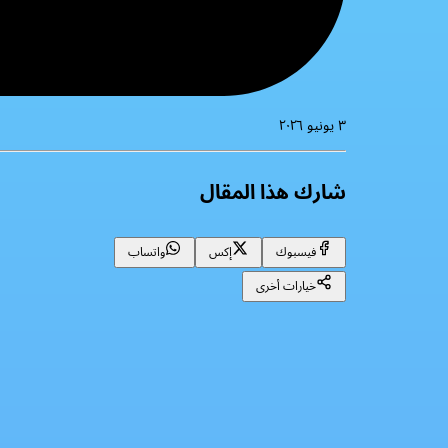
٣ يونيو ٢٠٢٦
شارك هذا المقال
فيسبوك
إكس
واتساب
خيارات أخرى