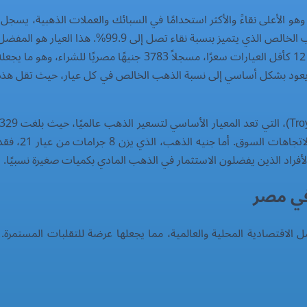
لنظر إلى جدول أسعار الذهب اليوم، يتضح أن عيار 24، وهو الأعلى نقاءً والأكثر استخدامًا في السبائك
الشراء 7566 جنيهًا مصريًا. يعكس هذا السعر قيمة الذه
من دون تكاليف مصنعية مرتفعة. في المقابل، يأتي عيار 12 كأقل العيارات
ت يعود بشكل أساسي إلى نسبة الذهب الخالص في كل عيار، حيث تقل هذه ال
لأفراد الذين يفضلون الاستثمار في الذهب المادي بكميات صغيرة نسبيًا.
في مصر
الاقتصادية المحلية والعالمية، مما يجعلها عرضة للتقلبات المستمرة