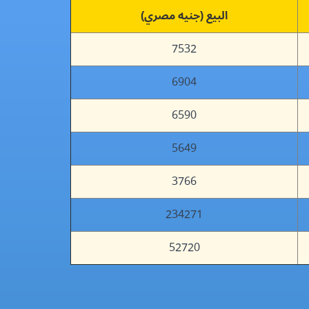
البيع (جنيه مصري)
7532
6904
6590
5649
3766
234271
52720