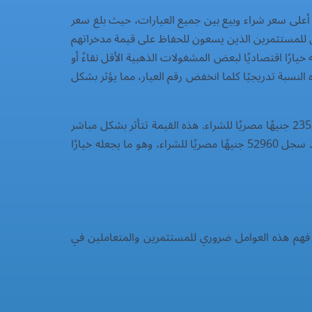
 والعملات الذهبية، يسجل أعلى سعر شراء وبيع بين جميع العيارات، حيث بلغ سعر
ب الخالص الذي يتميز بنسبة نقاء تصل إلى 99.9%. هذا العيار هو المفضل للمستثمرين الذين يسعون للحفاظ على قيمة مدخراتهم
 سعرًا، مسجلاً 3783 جنيهًا مصريًا للشراء، وهو ما يجعله خيارًا اقتصاديًا لبعض المشغولات الذهبية الأقل نقاءً أو
نسبة تدريجيًا كلما انخفض رقم العيار، مما يؤثر بشكل
كما يظهر الجدول سعر أونصة الذهب العالمية (Troy Ounce)، التي تعد المعيار الأساسي لتسعير الذهب عالميًا، حيث بلغت 235329 جنيهًا مصريًا للشراء. هذه القيمة تتأثر بشكل مباشر
بالأسعار العالمية للدولار الأمريكي، وتعتبر مؤشرًا رئيسيًا لاتجاهات السوق. أما جنيه الذهب، الذي يزن 8 جرامات من عيار 21، فقد سجل 52960 جنيهًا مصريًا للشراء، وهو ما يجعله خيارًا
. فهم هذه العوامل ضروري للمستثمرين والمتعاملين في