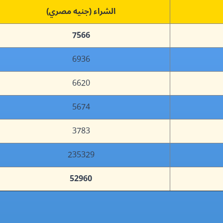
الشراء (جنيه مصري)
7566
6936
6620
5674
3783
235329
52960