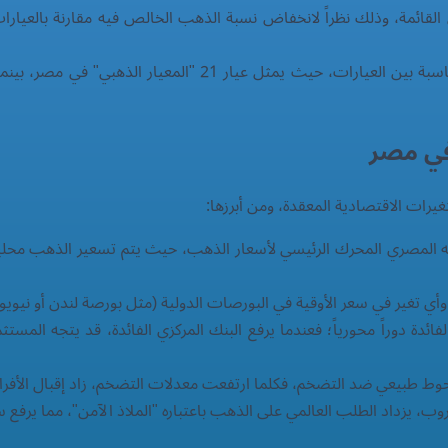
ت سعراً في القائمة، وذلك نظراً لانخفاض نسبة الذهب الخالص فيه مقارنة بالع
في مصر
رات الاقتصادية المعقدة، ومن أبرزها:
يه المصري المحرك الرئيسي لأسعار الذهب، حيث يتم تسعير الذهب محليا
ي تغير في سعر الأوقية في البورصات الدولية (مثل بورصة لندن أو نيوي
ئدة دوراً محورياً؛ فعندما يرفع البنك المركزي الفائدة، قد يتجه المستثم
 طبيعي ضد التضخم، فكلما ارتفعت معدلات التضخم، زاد إقبال الأفراد 
، يزداد الطلب العالمي على الذهب باعتباره "الملاذ الآمن"، مما يرفع سعره