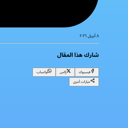
٨ أبريل ٢٠٢٦
شارك هذا المقال
فيسبوك
إكس
واتساب
خيارات أخرى