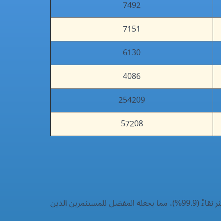
7492
7151
6130
4086
254209
57208
تتصدر أونصة الذهب القائمة كأعلى قيمة سعرية، تليها في الترتيب سبائك ومشغولات عيار 24، وهو العيار الأكثر نقاءً (99.9%)، مما يجعله المفضل للمستثمرين الذين