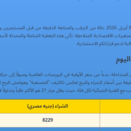
شهدت أسواق الصاغة في مصر اليوم الأربعاء الموافق 8 أبريل 2026 حالة من الترقب والمتا
لمتغيرات الاقتصادية المتلاحقة. تأتي هذه التغطية الشاملة والمحدثة
لية لدعم قراراتكم الاستثمارية.
ليوم
لمتداخلة، بدءاً من سعر الأوقية في البورصات العالمية وصولاً إلى ح
يفة بين أسعار الشراء والبيع تعكس تكاليف "المصنعية" وهوامش الربح الت
ئة، حيث يظل عيار 21 هو الأكثر طلباً وتداولاً في السوق المحلي.
الشراء (جنيه مصري)
8229