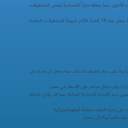
يارات الأخرى، مما يجعله خياراً اقتصادياً لبعض المشغولات
توضح البيانات وجود فجوة سعرية متناسبة بين العيارات، حيث يمثل عيار 21 "المعيار الذهبي" في مصر، بينما يمثل عيار 18 الخيار الأكثر شيوعاً للمشغولات الذهبية
ً بناءً على سعر الصرف السائد، مما يجعل أي تحرك في
ورك) يؤثر بشكل مباشر على الأسعار في مصر.
رون نحو الأوعية الادخارية البنكية، مما قد يؤدي لتباطؤ
على شراء الذهب لحماية قوتهم الشرائية.
 عالمياً وبالتالي محلياً.