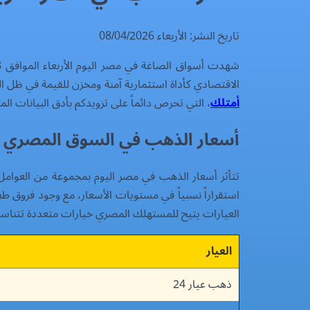
تاريخ النشر: الأربعاء 08/04/2026
الاقتصادي كأداة استثمارية آمنة ومخزن للقيمة في ظل ا
أمتلك
، التي تحرص دائماً على تزويدكم بأدق البيانات الما
أسعار الذهب في السوق المصري ا
تتأثر أسعار الذهب في مصر اليوم بمجموعة من العوامل ا
استقراراً نسبياً في مستويات الأسعار، مع وجود فروق طف
العيارات يتيح للمستهلك المصري خيارات متعددة تتناسب مع القدرة الشرائية لكل ف
العيار
ذهب عيار 24