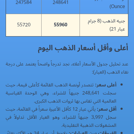
247584
248641
Ounce)
جنيه الذهب (8 جرام
55720
55960
عيار 21)
أعلى وأقل أسعار الذهب اليوم
عند تحليل جدول الأسعار أعلاه، نجد تدرجاً واضحاً يعتمد على درجة
نقاء الذهب (العيار):
أعلى سعر:
تتصدر أونصة الذهب القائمة كأعلى قيمة، حيث
سجلت 248,641 جنيهاً للشراء، وهي الوحدة القياسية
العالمية التي تقاس بها ثروات الذهب الكبرى.
أقل سعر:
يأتي عيار 12 كأقل الأعيرة سعراً في القائمة، حيث
سجل 3,997 جنيهاً للشراء، وهو العيار الأقل تداولاً في
المشغولات الذهبية التقليدية.
الفروقات بين العيارات:
يلاحظ أن عيار 24 هو الأكثر نقاءً،