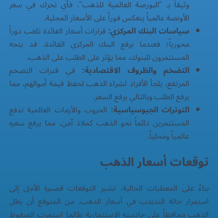
وثيقاً بـ "البورصة العالمية للذهب"، فأي تحرك في سعر
الأونصة عالمياً ينعكس فوراً على الأسعار المحلية.
سياسات البنك المركزي:
قرارات أسعار الفائدة تلعب دوراً
محورياً؛ فعندما يرفع البنك المركزي الفائدة، قد يتجه
المستثمرون للبنوك، مما يؤثر على الطلب على الذهب.
التضخم والظروف الاقتصادية:
في فترات التضخم
المرتفع، يلجأ الأفراد لشراء الذهب لحفظ قيمة أموالهم، مما
يرفع الطلب وبالتالي يرفع السعر.
التوترات الجيوسياسية:
الحروب والأزمات العالمية تدفع
المستثمرين دائماً نحو الذهب كملاذ آمن، مما يرفع سعره
عالمياً ومحلياً.
توقعات أسعار الذهب
بناءً على المعطيات الحالية، تشير التوقعات قصيرة الأجل إلى
استمرار حالة التذبذب في أسعار الذهب. من المتوقع أن يظل
الذهب محافظاً على جاذبيته الاستثمارية طالما استمرت الضغوط