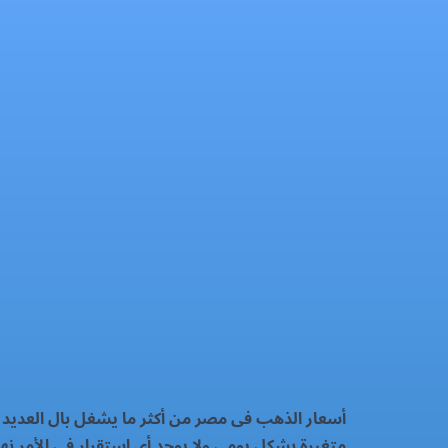
سعر الذهب اليوم الاثنين 27-10-2025
الذهب
فيسبوك
إكس
واتساب
رمز QR
بطاقة المقال
أسعار الذهب فى مصر من أكثر ما يشغل بال العديد من
متغيرة بشكل يومى ولا يوجد أى استقرار فى الأمر نهائي