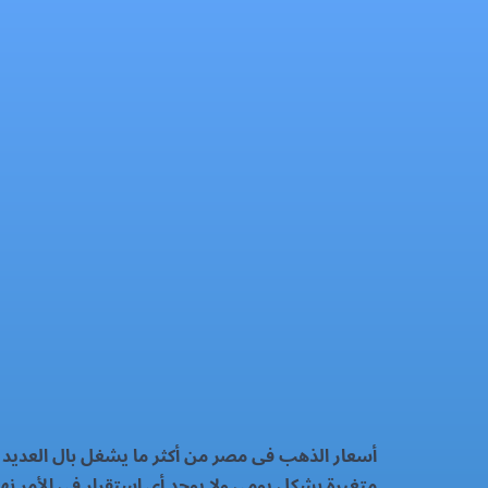
سعر الذهب اليوم الاثنين 10-11-2025
الذهب
فيسبوك
إكس
واتساب
رمز QR
بطاقة المقال
أسعار الذهب فى مصر من أكثر ما يشغل بال العديد من
متغيرة بشكل يومى ولا يوجد أى استقرار فى الأمر نهائي