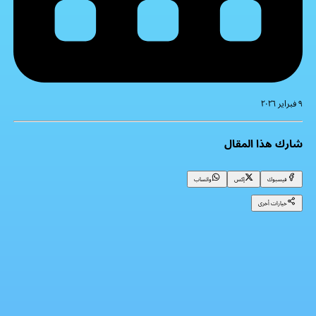
٩ فبراير ٢٠٢٦
شارك هذا المقال
فيسبوك
إكس
واتساب
خيارات أخرى