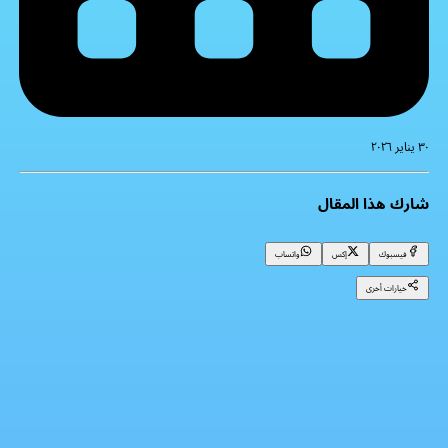
٣٠ يناير ٢٠٢٦
شارك هذا المقال
فيسبوك
إكس
واتساب
خيارات أخرى