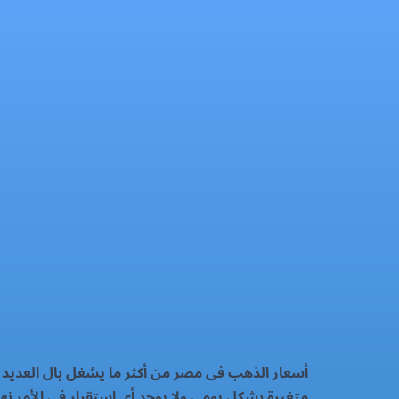
سعر الذهب اليوم الثلاثاء 7-1-2025
الذهب
فيسبوك
إكس
واتساب
رمز QR
بطاقة المقال
أسعار الذهب فى مصر من أكثر ما يشغل بال العديد من
متغيرة بشكل يومى ولا يوجد أى استقرار فى الأمر نهائي