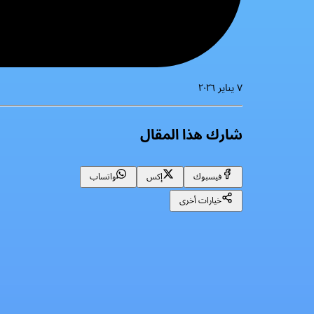
٧ يناير ٢٠٢٦
شارك هذا المقال
فيسبوك
إكس
واتساب
خيارات أخرى