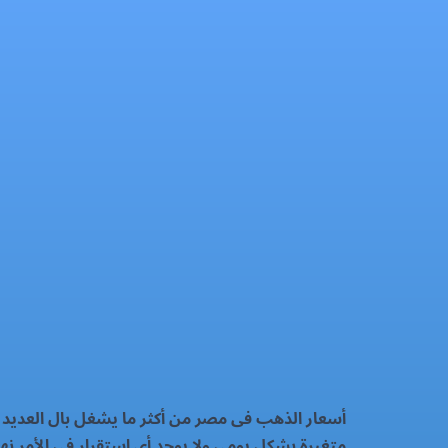
سعر الذهب اليوم الثلاثاء 16-9-2025
الذهب
فيسبوك
إكس
واتساب
رمز QR
بطاقة المقال
أسعار الذهب فى مصر من أكثر ما يشغل بال العديد من
متغيرة بشكل يومى ولا يوجد أى استقرار فى الأمر نهائي