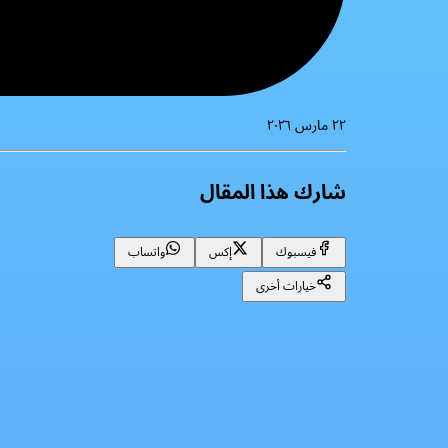
٢٢ مارس ٢٠٢٦
شارك هذا المقال
فيسبوك
إكس
واتساب
خيارات أخرى