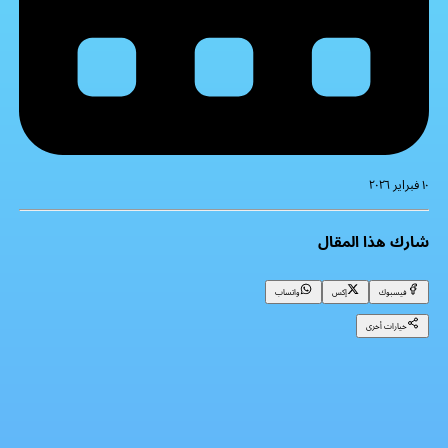
١٠ فبراير ٢٠٢٦
شارك هذا المقال
فيسبوك
إكس
واتساب
خيارات أخرى