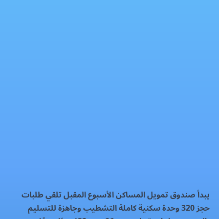
أدفع 100 ألف جنيه واحجز شقة 132 مترًا كاملة التشطيب
تداولات عقارية
فيسبوك
إكس
واتساب
رمز QR
بطاقة المقال
يبدأ صندوق تمويل المساكن الأسبوع المقبل تلقي طلبات
حجز 320 وحدة سكنية كاملة التشطيب وجاهزة للتسليم