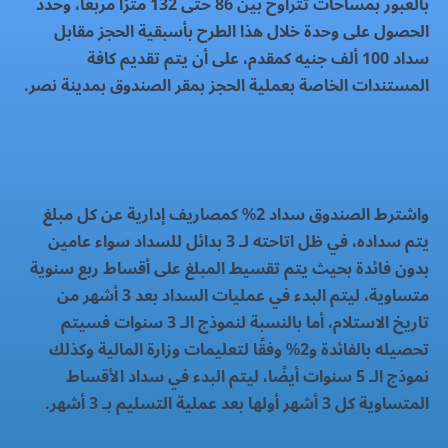
بالعبور بمساحات تتراوح بين 86 حتى 132 مترًا مربعًا، وحدد
الحصول على وحدة خلال هذا الطرح بأسبقية الحجز مقابل
سداد 100 ألف جنيه كمقدم، على أن يتم تقديم كافة
المستندات الخاصة بعملية الحجز بمقر الصندوق بمدينة نصر.
واشترط الصندوق سداد 2% كمصاريف إدارية عن كل مبلغ
يتم سداده، في ظل اتاحته لـ 3 بدائل للسداد سواء عامين
بدون فائدة بحيث يتم تقسيط المبلغ على أقساط ربع سنوية
متساوية، ليتم البدء في عمليات السداد بعد 3 أشهر من
تاريخ الاستلام، أما بالنسبة لنموذج الـ 3 سنوات فسيتم
تحصيله بالفائدة و2% وفقًا لتعليمات وزارة المالية وكذلك
نموذج الـ 5 سنوات أيضًا، ليتم البدء في سداد الأقساط
المتساوية كل 3 أشهر أولها بعد عملية التسليم بـ 3 أشهر.