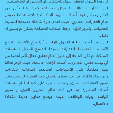
في هذا السوق المعقد، سواء للمشترين أو البائعين أو المتخصصين
في العقارات، غالبًا ما يمثل تحديات كبيرة. هنا يأتي دور
التكنولوجيا، وتقود أمتلك، المزود الرائد للخدمات، عملية تحويل
نظام العقارات المصري، حيث تقدم حلولًا شاملة مصممة لتبسيط
العمليات، وتعزيز الرؤية، وربط أصحاب المصلحة بشكل لم يسبق له
مثيل.
في عصر أصبحت فيه التحول الرقمي أمرًا بالغ الأهمية، تتراجع
الأساليب التقليدية للعقارات بسرعة لتفسح المجال للمنصات
المبتكرة. لم تكن الحاجة إلى حلول
نظام عقاري
فعال أكثر أهمية من
أي وقت مضى. لقد برزت أمتلك كإجابة حاسمة، حيث توفر نظامًا
بيئيًا متكاملًا يلبي الاحتياجات المتعددة لشركات العقارات
والوسطاء الأفراد على حد سواء. تتعمق هذه المقالة في تعقيدات
سوق العقارات المصري وتسلط الضوء على كيفية قيام منصات
أمتلك المتطورة، بما في ذلك نظام المخزون القوي، والسوق
الواسع، وبوابة الوظائف القيمة، بوضع معايير جديدة للكفاءة
والاتصال.