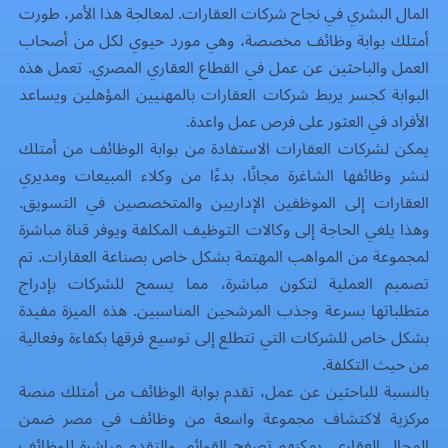
المال البشري في نجاح شركات العقارات. لمعالجة هذا الأمر، طورت
أمتلك بوابة وظائف مخصصة، وهي مورد حيوي لكل من أصحاب
العمل والباحثين عن عمل في القطاع العقاري المصري. تعمل هذه
البوابة كجسر يربط شركات العقارات بالمهنيين المؤهلين ويساعد
الأفراد في العثور على فرص عمل واعدة.
يمكن لشركات العقارات الاستفادة من بوابة الوظائف من أمتلك
لنشر وظائفها الشاغرة مجانًا، بدءًا من وكلاء المبيعات ومديري
العقارات إلى الموظفين الإداريين والمتخصصين في التسويق.
وهذا يلغي الحاجة إلى وكالات التوظيف المكلفة ويوفر قناة مباشرة
لمجموعة من المواهب المهتمة بشكل خاص بصناعة العقارات. تم
تصميم العملية لتكون مباشرة، مما يسمح للشركات بإدراج
متطلباتها بسرعة وجذب المرشحين المناسبين. هذه الميزة مفيدة
بشكل خاص للشركات التي تتطلع إلى توسيع فرقها بكفاءة وفعالية
من حيث التكلفة.
بالنسبة للباحثين عن عمل، تقدم بوابة الوظائف من أمتلك منصة
مركزية لاكتشاف مجموعة واسعة من
وظائف في مصر
ضمن
المجال العقاري. يمكنهم تصفح القوائم، والتقدم مباشرة للوظائف