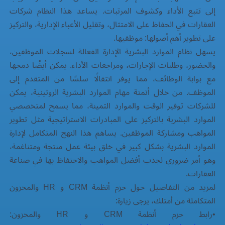
إلى تتبع الأداء وكشوف المرتبات. يساعد هذا النظام شركات
العقارات في الحفاظ على الامتثال، وتقليل الأعباء الإدارية، والتركيز
على تطوير أهم أصولها: موظفيها.
يسهل نظام الموارد البشرية الإدارة الفعالة لسجلات الموظفين،
والحضور، وطلبات الإجازات، ومراجعات الأداء. يمكن أيضًا دمجها
مع بوابة الوظائف، مما يوفر انتقالًا سلسًا من المتقدم إلى
الموظف. من خلال أتمتة مهام الموارد البشرية الروتينية، يمكن
للشركات توفير الوقت والموارد الثمينة، مما يسمح لمتخصصي
الموارد البشرية بالتركيز على المبادرات الاستراتيجية مثل تطوير
المواهب ومشاركة الموظفين. يساهم هذا النهج المتكامل لإدارة
الموارد البشرية بشكل كبير في خلق بيئة عمل منتجة ومتناغمة،
وهو أمر ضروري لجذب أفضل المواهب والاحتفاظ بها في صناعة
العقارات.
لمزيد من التفاصيل حول حزم أنظمة CRM و HR والمخزون
المتكاملة من أمتلك، يرجى زيارة:
•
رابط حزم أنظمة CRM و HR والمخزون: