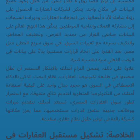
فحسب، بل توفر أيضًا رؤى لا تقدر بثمن. من خلال وجود جميع
البيانات في مكان واحد، يمكن لشركات العقارات الحصول على
رؤية شاملة لأداء أعمالها، من اتجاهات العقارات ودورات المبيعات
إلى مشاركة العملاء وإنتاجية الموظفين. يمكّن هذا النهج القائم على
البيانات صانعي القرار من تحديد الفرص، وتخفيف المخاطر،
والتكيف بسرعة مع تغيرات السوق. في سوق سريع الخطى مثل
مصر، تعد القدرة على اتخاذ قرارات مستنيرة بناءً على بيانات في
الوقت الفعلي ميزة تنافسية كبيرة.
علاوة على ذلك، يضمن التزام أمتلك بالابتكار المستمر أن تظل
منصتها في طليعة تكنولوجيا العقارات. نظام البحث الذكي بالذكاء
الاصطناعي في السوق هو مجرد مثال واحد على كيفية استفادة
أمتلك من التكنولوجيا المتطورة لتقديم نتائج متفوقة. مع استمرار
تطور سوق العقارات المصري، تستعد أمتلك لتقديم ميزات
ووظائف جديدة ستعزز قدرات مستخدميها، مما يعزز مكانتها
كشركة رائدة في توفير حلول
نظام عقاري
متقدمة.
الخلاصة: تشكيل مستقبل العقارات في