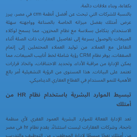
بكفاءة، وبناء علاقات دائمة.
بالنسبة للشركات التي تبحث عن
أفضل أنظمة crm في مصر
، يبرز
عرض أمتلك بفضل ميزاته الخاصة بالصناعة وواجهته سهلة
الاستخدام. يتكامل بسلاسة مع نظام المخزون، مما يسمح لوكلاء
المبيعات بالوصول بسرعة إلى تفاصيل العقارات ذات الصلة أثناء
التفاعل مع العملاء. من توليد العملاء المحتملين إلى إتمام
الصفقات، يوفر نظام CRM رؤية شاملة لخط أنابيب المبيعات، مما
يمكن الإدارة من مراقبة الأداء، وتحديد الاختناقات، واتخاذ قرارات
تعتمد على البيانات. هذا المستوى من الرؤية التشغيلية أمر بالغ
الأهمية للنمو المستدام في القطاع العقاري الديناميكي.
تبسيط الموارد البشرية باستخدام نظام HR من
أمتلك
تعد الإدارة الفعالة للموارد البشرية العمود الفقري لأي منظمة
ناجحة، وشركات العقارات ليست استثناءً. يقدم
نظام hr في مصر
من أمتلك نهجًا مبسطًا لإدارة الموظفين، من التوظيف والتدريب