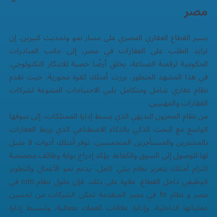
مصر
يسير القطاع العقاري المصري على مسار نمو وتحديث كبيرين. إن
تزايد الطلب على
العقارات في مصر
، إلى جانب المبادرات
الحكومية لرقمنة الصناعة، يخلق أرضًا خصبة للابتكار التكنولوجي.
في هذا المشهد المتطور، برزت أمتلك كقوة محورية، حيث تقدم
نظام عقاري
شامل ومتكامل يلبي الاحتياجات المتنوعة لشركات
العقارات والمهنيين.
من نظام المخزون البديهي الذي يبسط إدارة الممتلكات، إلى سوقها
الواسع مع البحث الذكي بالذكاء الاصطناعي الذي يربط العقارات
بالمشترين والمستأجرين المتحمسين، توفر أمتلك أدوات لا مثيل
لها للوصول إلى السوق والكفاءة. يؤكد إدراج بوابة وظائف مخصصة
التزام أمتلك بتعزيز نظام بيئي كامل، يدعم نمو الأعمال والتطوير
الوظيفي داخل القطاع. علاوة على ذلك، فإن حلول
نظام crm في
مصر
و
نظام hr في مصر
المتقدمة تمكن الشركات من تحسين
عملياتها الداخلية، وإدارة علاقات العملاء بفعالية، وتبسيط إدارة