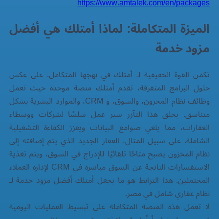
https://www.amtalek.com/en/packages
الميزة المتكاملة: لماذا أمتلك هي أفضل
مزود خدمة
تكمن القوة الحقيقية لـ أمتلك في نهجها المتكامل. على عكس
حلول البرامج المتفرقة، تقدم أمتلك منصة موحدة حيث تعمل
وظائف نظام المخزون، والسوق، و CRM، والموارد البشرية بشكل
متناسق. يخلق هذا التآزر سير عمل سلسًا لشركات ووسطاء
العقارات، مما يلغي صوامع البيانات ويعزز الكفاءة التشغيلية
الشاملة. على سبيل المثال، العقار الجديد الذي يتم إضافته إلى
نظام المخزون يصبح متاحًا تلقائيًا للإدراج في السوق، ويتم تغذية
الاستفسارات الناتجة عن السوق مباشرة في CRM لإدارة العملاء
المحتملين. هذا الترابط هو ما يجعل أمتلك أفضل مزود خدمة لـ
نظام عقاري
شامل في مصر.
لا تعمل هذه المنصة المتكاملة على تبسيط العمليات اليومية