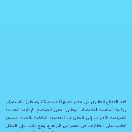
إحداث ثورة في القطاع العقاري المصري: ميزة أمتلك
برنامج إدارة علاقات العملاء
فيسبوك
إكس
واتساب
رمز QR
بطاقة المقال
يُعد القطاع العقاري في مصر مشهدًا ديناميكيًا ومتطورًا باستمرار،
وركيزة أساسية للاقتصاد الوطني. فمن العواصم الإدارية الجديدة
المترامية الأطراف إلى التطورات الحضرية النابضة بالحياة، يستمر
الطلب على العقارات في مصر في الارتفاع. ومع ذلك، فإن التنقل