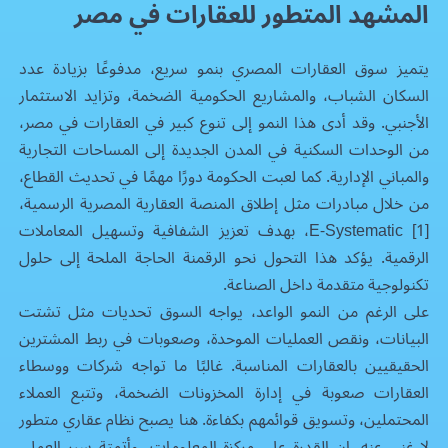
المشهد المتطور للعقارات في مصر
يتميز سوق العقارات المصري بنمو سريع، مدفوعًا بزيادة عدد
السكان الشباب، والمشاريع الحكومية الضخمة، وتزايد الاستثمار
الأجنبي. وقد أدى هذا النمو إلى تنوع كبير في
العقارات في مصر
،
من الوحدات السكنية في المدن الجديدة إلى المساحات التجارية
والمباني الإدارية. كما لعبت الحكومة دورًا مهمًا في تحديث القطاع،
من خلال مبادرات مثل إطلاق المنصة العقارية المصرية الرسمية،
E-Systematic [1]، بهدف تعزيز الشفافية وتسهيل المعاملات
الرقمية. يؤكد هذا التحول نحو الرقمنة الحاجة الملحة إلى حلول
تكنولوجية متقدمة داخل الصناعة.
على الرغم من النمو الواعد، يواجه السوق تحديات مثل تشتت
البيانات، ونقص العمليات الموحدة، وصعوبات في ربط المشترين
الحقيقيين بالعقارات المناسبة. غالبًا ما تواجه شركات ووسطاء
العقارات صعوبة في إدارة المخزونات الضخمة، وتتبع العملاء
المحتملين، وتسويق قوائمهم بكفاءة. هنا يصبح
نظام عقاري
متطور
لا غنى عنه. إن القدرة على مركزة المعلومات، وأتمتة سير العمل،