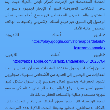
المنصة المخصصة عبر الإنترنت كمركز نابض بالحياة حيث يتم
عرض العقارات المعروضة للبيع أو الإيجار لجمهور واسع من
المشترين والمستأجرين المحتملين في جميع أنحاء مصر. يمكن
الوصول إلى السوق عبر موقع أمتلك الإلكتروني وتطبيقات الهاتف
المحمول عالية الأداء:
•
تطبيق أمتلك للأندرويد:
https://play.google.com/store/apps/details?
id=eramo.amtalek
•
تطبيق أمتلك للآيفون:
https://apps.apple.com/us/app/amtalek/id6612025764
تضمن إمكانية الوصول متعددة المنصات هذه أن يتمكن وسطاء
العقارات من الوصول إلى العديد من الأشخاص بسهولة، متجاوزين
القيود الجغرافية وتوسيع نطاق وصولهم إلى السوق بشكل كبير.
السوق ليس مجرد موقع قوائم؛ إنه نظام بيئي ديناميكي مصمم
لتجربة مستخدم مثالية واكتشاف العقارات بكفاءة.
الميزة الرئيسية التي تميز سوق أمتلك هي نظام البحث الذكي
بالذكاء الاصطناعي. تتجاوز وظيفة البحث الذكية هذه المرشحات