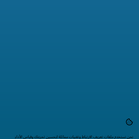
نحن نستخدم ملفات تعريف الارتباط وتقنيات مماثلة لتحسين تجربتك وقياس الأداء