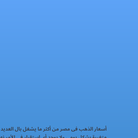
سعر الذهب اليوم الاثنين 29-9-2025
الذهب
فيسبوك
إكس
واتساب
رمز QR
بطاقة المقال
أسعار الذهب فى مصر من أكثر ما يشغل بال العديد من
متغيرة بشكل يومى ولا يوجد أى استقرار فى الأمر نهائي