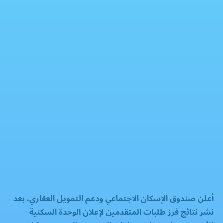
عاجل | رفض ملفات الكثير من المتقدمين لشقق الإسكان الاجتماعي.. اعرف السبب؟
تداولات عقارية
فيسبوك
إكس
واتساب
رمز QR
بطاقة المقال
أعلن صندوق الإسكان الاجتماعي ودعم التمويل العقاري، بعد
نشر نتائج فرز طلبات المتقدمين لإعلان الوحدة السكنية