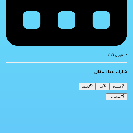
٢٣ فبراير ٢٠٢٦
شارك هذا المقال
فيسبوك
إكس
واتساب
خيارات أخرى