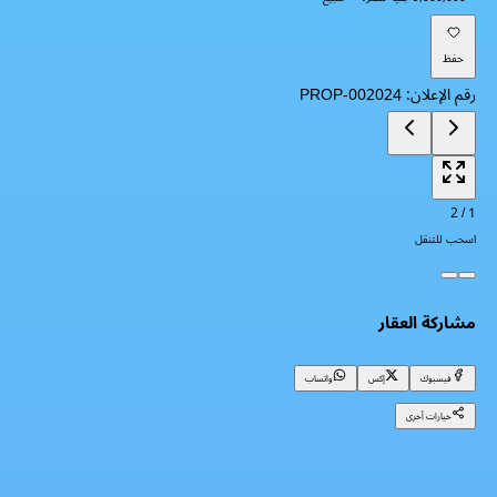
حفظ
رقم الإعلان
:
PROP-002024
2
/
1
اسحب للتنقل
مشاركة العقار
فيسبوك
إكس
واتساب
خيارات أخرى