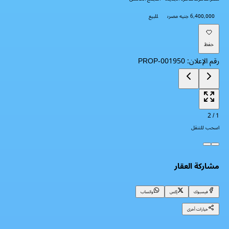
6,400,000 جنيه مصرى
للبيع
حفظ
رقم الإعلان
:
PROP-001950
2
/
1
اسحب للتنقل
مشاركة العقار
فيسبوك
إكس
واتساب
خيارات أخرى