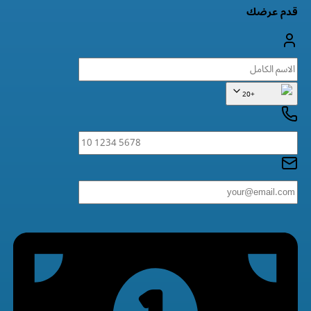
قدم عرضك
+20